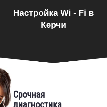
Настройка Wi - Fi в
Керчи
Фирменная гарантия
Срочная
Бесплатный выезд
диагностика
Предоставляем фирменную