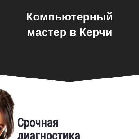
Компьютерный
мастер в Керчи
Фирменная гарантия
Срочная
Бесплатный выезд
диагностика
Предоставляем фирменную