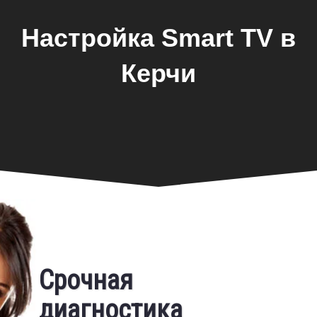
Настройка Smart TV в
Керчи
Фирменная гарантия
Срочная
Бесплатный выезд
диагностика
Предоставляем фирменную