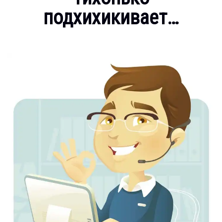
подхихикивает…