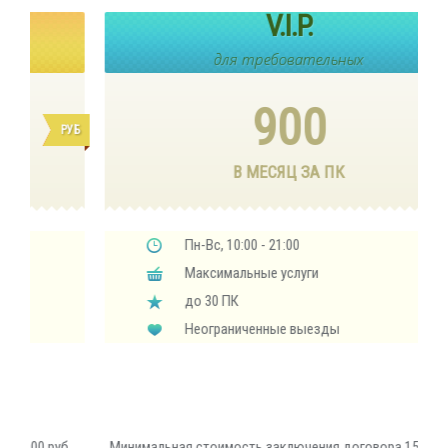
V.I.P.
для требовательных
900
РУБ
РУБ
В МЕСЯЦ ЗА ПК
Пн-Вс, 10:00 - 21:00
Максимальные услуги
до 30 ПК
Неограниченные выезды
б.
Минимальная стоимость заключения договора 15000 руб.
Ми