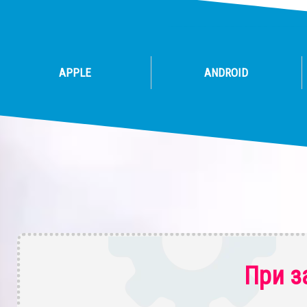
APPLE
ANDROID
При з