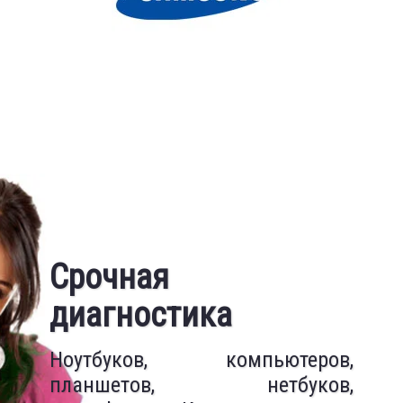
Замена экрана
Срочная
ноутбука
диагностика
Ремонт ноутбуков -
Наш сервисный центр в Керчи
Ноутбуков, компьютеров,
наша профессия
выполняет ремонт и замену
планшетов, нетбуков,
поврежденных матриц любых