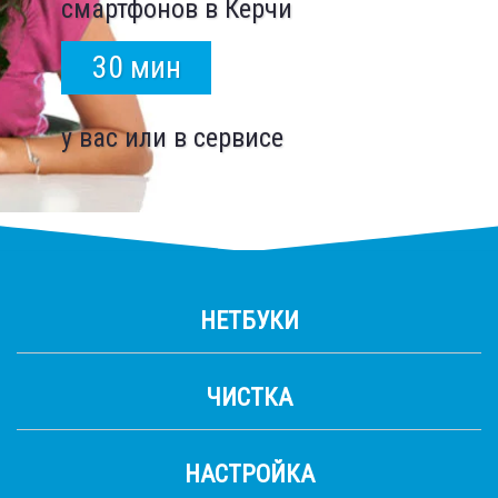
смартфонов в Керчи
диагоналей для любых моделей
Мы выполняем ремонт
ноутбуков вне зависимости от
ноутбуков в Керчи любых
30 мин
года выпуска
моделей и производителей
15 мин
у вас или в сервисе
НЕТБУКИ
ЧИСТКА
НАСТРОЙКА