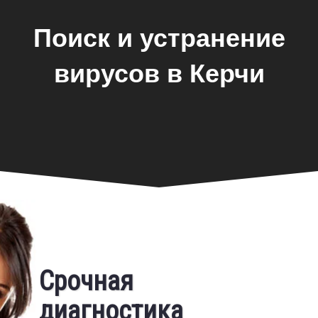
Поиск и устранение
вирусов в Керчи
Фирменная гарантия
Срочная
Бесплатный выезд
диагностика
Предоставляем фирменную